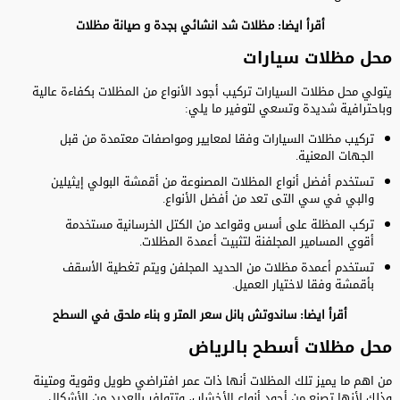
أقرأ ايضا:
مظلات شد انشائي بجدة
و
صيانة مظلات
محل مظلات سيارات
يتولي محل مظلات السيارات تركيب أجود الأنواع من المظلات بكفاءة عالية
وباحترافية شديدة وتسعي لتوفير ما يلي:
تركيب مظلات السيارات وفقا لمعايير ومواصفات معتمدة من قبل
الجهات المعنية.
تستخدم أفضل أنواع المظلات المصنوعة من أقمشة البولي إيثيلين
والبي في سي التى تعد من أفضل الأنواع.
تركب المظلة على أسس وقواعد من الكتل الخرسانية مستخدمة
أقوي المسامير المجلفنة لتثبيت أعمدة المظلات.
تستخدم أعمدة مظلات من الحديد المجلفن ويتم تغطية الأسقف
بأقمشة وفقا لاختيار العميل.
أقرأ ايضا:
ساندوتش بانل سعر المتر
و
بناء ملحق في السطح
محل مظلات أسطح بالرياض
من اهم ما يميز تلك المظلات أنها ذات عمر افتراضي طويل وقوية ومتينة
وذلك لأنها تصنع من أجود أنواع الأخشاب، وتتوافر بالعديد من الأشكال