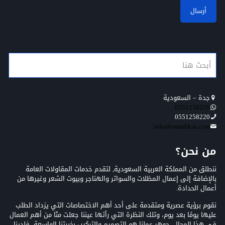
جدة – السعودية
0551258220
0551258220
info@omrahksa.com
من نحن؟
ننطلق من المملكة العربية السعودية, لتقدم خدمات المقاولات العامة
بالإضافة إلى إعمال المظلات والسواتر والهناجر وبيوت الشعر وغيرها من
أعمال الحدادة.
نقوم برؤية عصرية ومتقدمة على أحد أهم الاختصاصات التي يزداد الطلب
عليها يومًا بعد يوم، وتلك النظرة التي رأتها عيننا جعلت منّا من أهم العمال
في هذا المجال, جوهر عملنا هو التصميم والتركيب بخبرتنا الواسعة، فلدينا