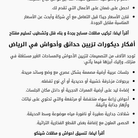
احصل على ضمان على الأعمال التي تقدم لك.
قارن الأسعار جيدًا قبل التعامل مع أي شركة وأبحث عن الأسعار
المناسبة مقابل الجودة.
أقرأ ايضا:
تركيب مظلات مسابح بجدة
و
بناء فلل وتشطيب تسليم مفتاح
أفكار ديكورات تزيين حدائق وأحواش في الرياض
توجد الآلاف من التصميمات لتزيين الأحواش والمساحات الغير مستغلة في
منزلك، وإليك أبرزها فيما يأتي:
جلسات عربية أرضية مصممة بشكل عصري مع وضع وسائد مريحة.
برجولات مزخرفة خشبية أو حديدية أو أي نوع تفضله.
إضاءة ليد على أرضية الممرات الحجرية أو داخل مكان الجلسات.
أحواض زراعة سواء منخفضة أو مرتفعة والتي تحتوي على نباتات
وأزهار جذابة وأنيقة.
شلالات جدارية صغيرة أو نافورة مياه موضوعة وسط الحديقة.
الحصى الملون مع إضافة بعض القطع الفخارية التراثية.
أقرأ ايضا:
تنسيق احواش
و
مظلات شينكو