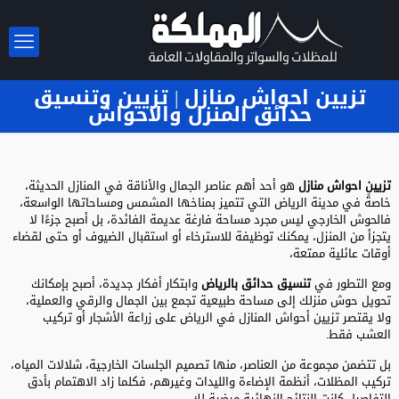
تزيين احواش منازل | تزيين وتنسيق
حدائق المنزل والاحواش
تزيين احواش منازل
هو أحد أهم عناصر الجمال والأناقة في المنازل الحديثة،
خاصةً في مدينة الرياض التي تتميز بمناخها المشمس ومساحاتها الواسعة،
فالحوش الخارجي ليس مجرد مساحة فارغة عديمة الفائدة، بل أصبح جزءًا لا
يتجزأ من المنزل، يمكنك توظيفة للاسترخاء أو استقبال الضيوف أو حتى لقضاء
أوقات عائلية ممتعة،
ومع التطور في
تنسيق حدائق بالرياض
وابتكار أفكار جديدة، أصبح بإمكانك
تحويل حوش منزلك إلى مساحة طبيعية تجمع بين الجمال والرقي والعملية،
ولا يقتصر تزيين أحواش المنازل في الرياض على زراعة الأشجار أو تركيب
العشب فقط.
بل تتضمن مجموعة من العناصر، منها تصميم الجلسات الخارجية، شلالات المياه،
تركيب المظلات، أنظمة الإضاءة والليدات وغيرهم، فكلما زاد الاهتمام بأدق
التفاصيل كانت النتائج النهائية مرضية لك.