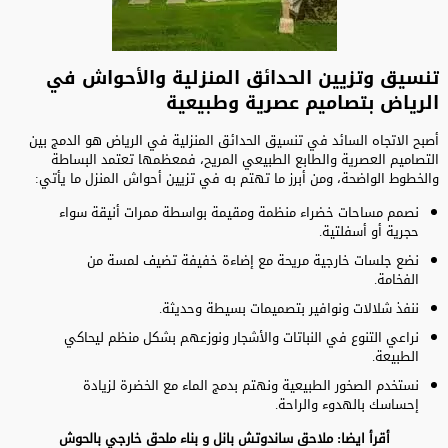
تنسيق وتزيين الحدائق المنزلية والأحواش في
الرياض بتصاميم عصرية وطبيعية
أصبح الاتجاه السائد في تنسيق الحدائق المنزلية في الرياض هو الدمج بين
التصاميم العصرية والطابع الطبيعي المريح، فمعظمها تعتمد البساطة
والخطوط الواضحة، ومن أبرز ما تهتم به في تزيين أحواش المنزل ما يأتي:
نصمم مساحات خضراء منظمة ومقيمة بواسطة ممرات أنيقة سواء
حجرية أو أسفلتية.
نضع جلسات خارجية مريحة مع إضاءة خفيفة تضيف لمسة من
الفخامة.
ننفذ شلالات ونوافير بتصميمات بسيطة وحديثة.
نراعي التنوع في النباتات والأشجار ونوزعهم بشكل منظم ليحاكي
الطبيعة.
نستخدم الصخور الطبيعية ونهتم بدمج الماء مع الخضرة لزيادة
إحساسك بالهدوء والراحة.
أقرأ ايضا:
ملاحق ساندوتش بانل
و
بناء ملحق خارجي بالحوش