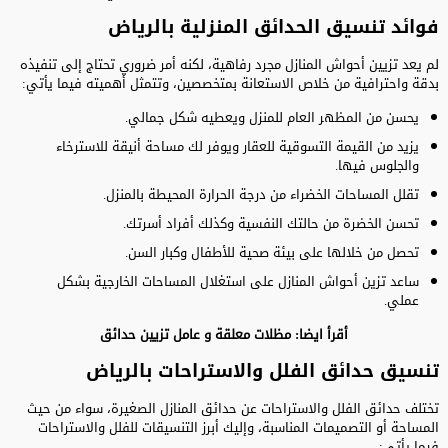
فوائد تنسيق الحدائق المنزلية بالرياض
لم يعد تزيين أحواش المنازل مجرد رفاهية، لكنه أمر ضروري تحتاج إلى تنفيذه
بدقة واحترافية من خلاص الاستعانة بمتخصصين، وتتمثل أهميته فيما يأتي:
يحسن من المظهر العام للمنزل ويعطيه شكل جمالي.
يزيد من القيمة التسوقية للعقار ويوفر لك مساحة أنيقة للاسترخاء
والجلوس فيها.
تقلل المساحات الخضراء من درجة الحرارة المحيطة بالمنزل.
تحسن الخضرة من حالتك النفسية وكذلك أفراد أسرتك.
تحصل من خلالها على بيئة صحية للأطفال وكبار السن.
ساعد تزين أحواش المنازل على استغلال المساحات الخارجية بشكل
عملي.
أقرأ ايضا:
مظلات معلقة
و
عامل تزيين حدائق
تنسيق حدائق الفلل والاستراحات بالرياض
تختلف حدائق الفلل والاستراحات عن حدائق المنازل الصغيرة، سواء من حيث
المساحة أو التصميمات المناسبة، وإليك أبرز التنسيقات للفلل والاستراحات
فيما يأتي: