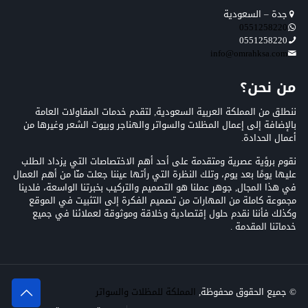
جدة – السعودية
0551258220
0551258220
info@omrahksa.com
من نحن؟
ننطلق من المملكة العربية السعودية, لتقدم خدمات المقاولات العامة
بالإضافة إلى إعمال المظلات والسواتر والهناجر وبيوت الشعر وغيرها من
أعمال الحدادة.
نقوم برؤية عصرية ومتقدمة على أحد أهم الاختصاصات التي يزداد الطلب
عليها يومًا بعد يوم، وتلك النظرة التي رأتها عيننا جعلت منّا من أهم العمال
في هذا المجال, جوهر عملنا هو التصميم والتركيب بخبرتنا الواسعة، فلدينا
مجموعة كاملة من المهارات من تصميم الفكرة إلى التثبيت في الموقع
وكذلك فأننا نقدم حلول إقتصادية وخلاقة وموثوقة لعملائنا في جميع
خدماتنا المقدمة .
© جميع الحقوق محفوظة,
المملكة للمظلات والسواتر