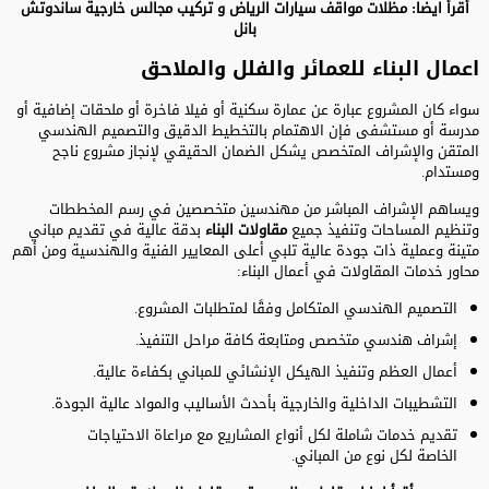
أقرأ ايضا:
مظلات مواقف سيارات الرياض
و
تركيب مجالس خارجية ساندوتش
بانل
اعمال البناء للعمائر والفلل والملاحق
سواء كان المشروع عبارة عن عمارة سكنية أو فيلا فاخرة أو ملحقات إضافية أو
مدرسة أو مستشفى فإن الاهتمام بالتخطيط الدقيق والتصميم الهندسي
المتقن والإشراف المتخصص يشكل الضمان الحقيقي لإنجاز مشروع ناجح
ومستدام.
ويساهم الإشراف المباشر من مهندسين متخصصين في رسم المخططات
وتنظيم المساحات وتنفيذ جميع
مقاولات البناء
بدقة عالية في تقديم مباني
متينة وعملية ذات جودة عالية تلبي أعلى المعايير الفنية والهندسية ومن أهم
محاور خدمات المقاولات في أعمال البناء:
التصميم الهندسي المتكامل وفقًا لمتطلبات المشروع.
إشراف هندسي متخصص ومتابعة كافة مراحل التنفيذ.
أعمال العظم وتنفيذ الهيكل الإنشائي للمباني بكفاءة عالية.
التشطيبات الداخلية والخارجية بأحدث الأساليب والمواد عالية الجودة.
تقديم خدمات شاملة لكل أنواع المشاريع مع مراعاة الاحتياجات
الخاصة لكل نوع من المباني.