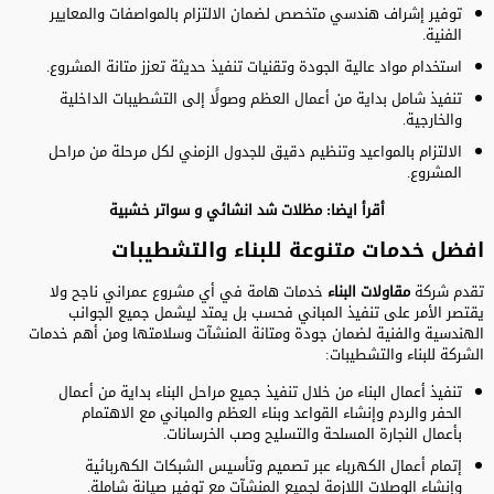
توفير إشراف هندسي متخصص لضمان الالتزام بالمواصفات والمعايير
الفنية.
استخدام مواد عالية الجودة وتقنيات تنفيذ حديثة تعزز متانة المشروع.
تنفيذ شامل بداية من أعمال العظم وصولًا إلى التشطيبات الداخلية
والخارجية.
الالتزام بالمواعيد وتنظيم دقيق للجدول الزمني لكل مرحلة من مراحل
المشروع.
أقرأ ايضا:
مظلات شد انشائي
و
سواتر خشبية
افضل خدمات متنوعة للبناء والتشطيبات
تقدم شركة
مقاولات البناء
خدمات هامة في أي مشروع عمراني ناجح ولا
يقتصر الأمر على تنفيذ المباني فحسب بل يمتد ليشمل جميع الجوانب
الهندسية والفنية لضمان جودة ومتانة المنشآت وسلامتها ومن أهم خدمات
الشركة للبناء والتشطيبات:
تنفيذ أعمال البناء من خلال تنفيذ جميع مراحل البناء بداية من أعمال
الحفر والردم وإنشاء القواعد وبناء العظم والمباني مع الاهتمام
بأعمال النجارة المسلحة والتسليح وصب الخرسانات.
إتمام أعمال الكهرباء عبر تصميم وتأسيس الشبكات الكهربائية
وإنشاء الوصلات اللازمة لجميع المنشآت مع توفير صيانة شاملة.