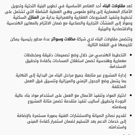
تعد
مقاولات البناء
أحد العناصر الأساسية في تطوير البنية التحتية وتحويل
الأفكار المعمارية إلى واقع ملموس وهي العملية الشاملة التي تشتمل على
تخطيط وتنفيذ المشروعات العقارية والعمرانية بداية من
المنازل
السكنية
وصولًا إلى المنشآت التجارية والصناعية مع ضمان الالتزام بالمعايير الهندسية
والاقتصادية والبيئية .
وتتضمن مقاولات البناء لدي شركة
مظلات وسواتر
عدة محاور رئيسية يمكن
تلخيصها في النقاط التالية:
التخطيط الهندسي من خلال وضع تصميمات دقيقة ومخططات
معمارية وهندسية تضمن استغلال المساحات بكفاءة وتحقيق
الاستدامة.
إدارة المشروع عبر متابعة جميع مراحل البناء من البداية إلى النهاية
بما يشمل وضع الجدول الزمني والميزانية وتنسيق فرق العمل
المختلفة.
اختيار المواد وتنفيذ الأعمال مع العمل على استخدام مواد بناء عالية
الجودة وتطبيق أساليب تنفيذ متقدمة تضمن متانة المشروع
وسلامته.
تقديم نصائح الصيانة والاستشارات الفنية بصورة مستمرة بالإضافة
إلى خدمات الدعم بعد التسليم لضمان استمرار كفاءة المبنى
واستدامته.