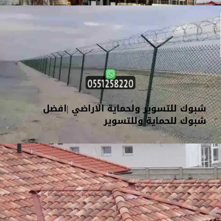
شبوك للتسوير ولحماية الاراضي |افضل
شبوك للحماية وللتسوير