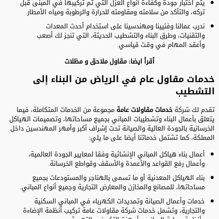
يتم اختبار جودة وكفاءة أنواع العزل التي تم تركيبها في المبنى قبل
تركه، والتأكد من سلامته ومقاومته للحرارة والرطوبة ومياه الأمطار.
ندرب عمالنا وفنيينا ومهندسينا على استخدام أحدث المعدات
والتقنيات، وطرق البناء والتشطيب الحديثة، التي تنجز لك أصعب
وأعقد المهام في وقت قياسي.
أقرأ ايضا:
مقاول ملاحق
و
مظلات
خدمات مقاول عام في الرياض من البناء إلى
التشطيب
تقدم لك شركة
خدمات مقاولات عامة
مجموعة من الخدمات المتكاملة، فيما
يتعلق بأعمال البناء وتشطيبات المباني بجميع مساحاتها، وتصميمات الهياكل
الخرسانية بالجودة العالية والصيانة تحت إشراف أكبر وأمهر المهندسين داخل
المملكة، كما تشتمل خدماتنا أيضا على ما يلي:
أعمال بناء هياكل المباني الإنشائية وفقا لمعايير الجودة العالمية،
وأعمال رفع القواعد والأعمدة والأسقف وقواطع الخرسانة.
بناء الهياكل المعدنية أو ما تسمى بالهناجر والمستودعات بجميع
مساحاتها، للمصانع والمخازن والمعارض التجارية وجميع أنواع المباني.
خدمات وأعمال الصيانة وتمديدات الكهرباء في المباني السكنية
والتجارية، وتشمل خدمات شركة مقاولات عامة تركيب أنظمة الإضاءة