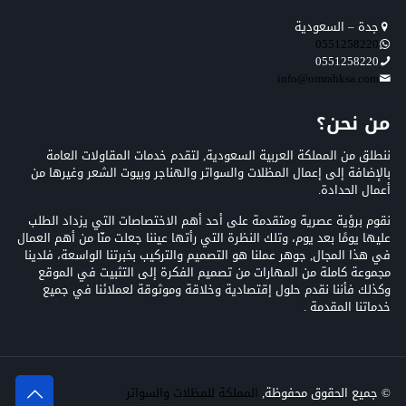
جدة – السعودية
0551258220
0551258220
info@omrahksa.com
من نحن؟
ننطلق من المملكة العربية السعودية, لتقدم خدمات المقاولات العامة
بالإضافة إلى إعمال المظلات والسواتر والهناجر وبيوت الشعر وغيرها من
أعمال الحدادة.
نقوم برؤية عصرية ومتقدمة على أحد أهم الاختصاصات التي يزداد الطلب
عليها يومًا بعد يوم، وتلك النظرة التي رأتها عيننا جعلت منّا من أهم العمال
في هذا المجال, جوهر عملنا هو التصميم والتركيب بخبرتنا الواسعة، فلدينا
مجموعة كاملة من المهارات من تصميم الفكرة إلى التثبيت في الموقع
وكذلك فأننا نقدم حلول إقتصادية وخلاقة وموثوقة لعملائنا في جميع
خدماتنا المقدمة .
© جميع الحقوق محفوظة,
المملكة للمظلات والسواتر