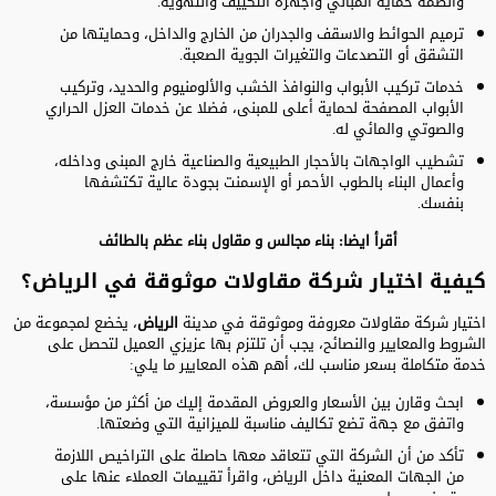
وأنظمة حماية المباني وأجهزة التكييف والتهوية.
ترميم الحوائط والاسقف والجدران من الخارج والداخل، وحمايتها من
التشقق أو التصدعات والتغيرات الجوية الصعبة.
خدمات تركيب الأبواب والنوافذ الخشب والألومنيوم والحديد، وتركيب
الأبواب المصفحة لحماية أعلى للمبنى، فضلا عن خدمات العزل الحراري
والصوتي والمائي له.
تشطيب الواجهات بالأحجار الطبيعية والصناعية خارج المبنى وداخله،
وأعمال البناء بالطوب الأحمر أو الإسمنت بجودة عالية تكتشفها
بنفسك.
أقرأ ايضا:
بناء مجالس
و
مقاول بناء عظم بالطائف
كيفية اختيار شركة مقاولات موثوقة في الرياض؟
اختيار شركة مقاولات معروفة وموثوقة في مدينة
الرياض
، يخضع لمجموعة من
الشروط والمعايير والنصائح، يجب أن تلتزم بها عزيزي العميل لتحصل على
خدمة متكاملة بسعر مناسب لك، أهم هذه المعايير ما يلي:
ابحث وقارن بين الأسعار والعروض المقدمة إليك من أكثر من مؤسسة،
واتفق مع جهة تضع تكاليف مناسبة للميزانية التي وضعتها.
تأكد من أن الشركة التي تتعاقد معها حاصلة على التراخيص اللازمة
من الجهات المعنية داخل الرياض، واقرأ تقييمات العملاء عنها على