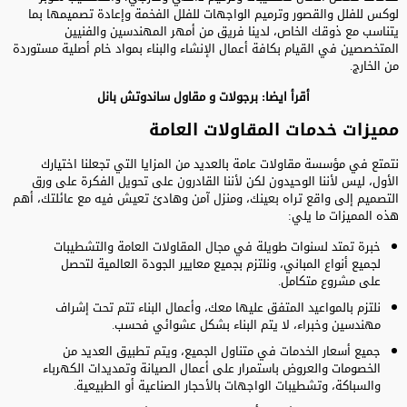
لوكس للفلل والقصور وترميم الواجهات للفلل الفخمة وإعادة تصميمها بما
يتناسب مع ذوقك الخاص، لدينا فريق من أمهر المهندسين والفنيين
المتخصصين في القيام بكافة أعمال الإنشاء والبناء بمواد خام أصلية مستوردة
من الخارج.
أقرأ ايضا:
برجولات
و
مقاول ساندوتش بانل
مميزات خدمات المقاولات العامة
نتمتع في مؤسسة مقاولات عامة بالعديد من المزايا التي تجعلنا اختيارك
الأول، ليس لأننا الوحيدون لكن لأننا القادرون على تحويل الفكرة على ورق
التصميم إلى واقع تراه بعينك، ومنزل آمن وهادئ تعيش فيه مع عائلتك، أهم
هذه المميزات ما يلي:
خبرة تمتد لسنوات طويلة في مجال المقاولات العامة والتشطيبات
لجميع أنواع المباني، ونلتزم بجميع معايير الجودة العالمية لتحصل
على مشروع متكامل.
نلتزم بالمواعيد المتفق عليها معك، وأعمال البناء تتم تحت إشراف
مهندسين وخبراء، لا يتم البناء بشكل عشوائي فحسب.
جميع أسعار الخدمات في متناول الجميع، ويتم تطبيق العديد من
الخصومات والعروض باستمرار على أعمال الصيانة وتمديدات الكهرباء
والسباكة، وتشطيبات الواجهات بالأحجار الصناعية أو الطبيعية.